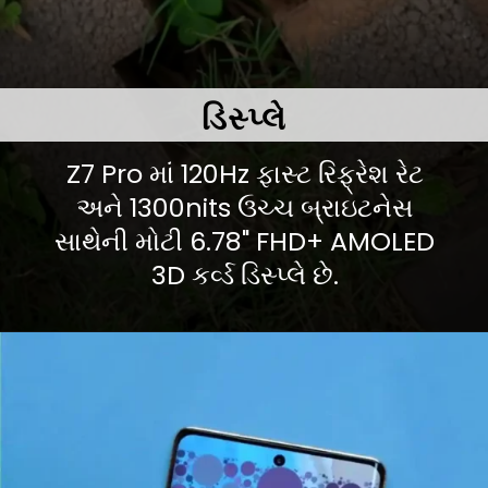
ડિસ્પ્લે
Z7 Pro માં 120Hz ફાસ્ટ રિફ્રેશ રેટ
અને 1300nits ઉચ્ચ બ્રાઇટનેસ
સાથેની મોટી 6.78" FHD+ AMOLED
3D કર્વ્ડ ડિસ્પ્લે છે.