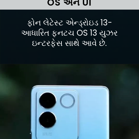
OS
અને
UI
ફોન લેટેસ્ટ એન્ડ્રોઇડ 13-
આધારિત ફનટચ OS 13 યુઝર
ઇન્ટરફેસ સાથે આવે છે.