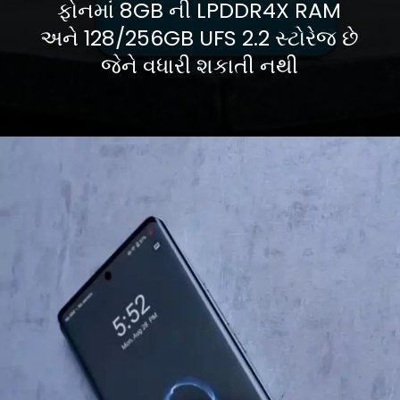
ફોનમાં 8GB ની LPDDR4X RAM
અને 128/256GB UFS 2.2 સ્ટોરેજ છે
જેને વધારી શકાતી નથી