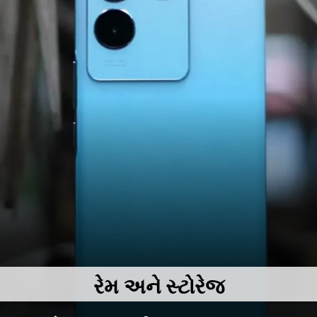
રેમ
અને સ્ટોરેજ