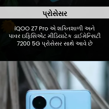
પ્રોસેસર
iQOO Z7 Pro એ શક્તિશાળી અને
પાવર ઇફિસિએંટ મીડિયાટેક ડાઈમેન્સિટી
7200 5G પ્રોસેસર સાથે આવે છે