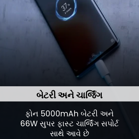
બેટરી અને ચાર્જિંગ
ફોન 5000mAh બેટરી અને
66W સુપર ફાસ્ટ ચાર્જિંગ સપોર્ટ
સાથે આવે છે