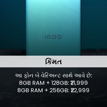
કિંમત
આ ફોન બે વેરિઅન્ટ સાથે આવે છે:
8GB RAM + 128GB: ₹21,999
8GB RAM + 256GB: ₹22,999