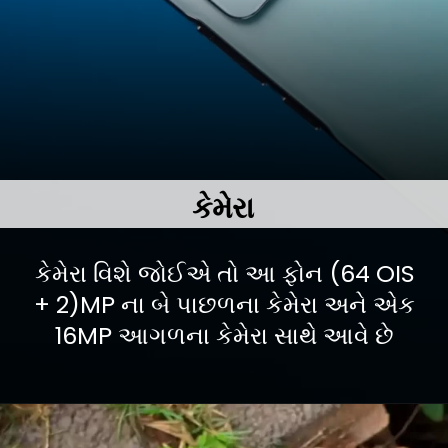
કેમેરા
કેમેરા વિશે જોઈએ તો આ ફોન (64 OIS
+ 2)MP ના બે પાછળના કેમેરા અને એક
16MP આગળના કેમેરા સાથે આવે છે