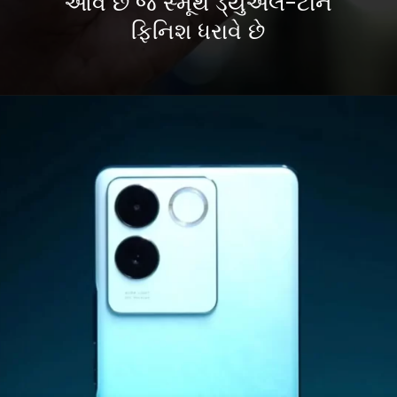
આવે છે જે સ્મૂથ ડ્યુઅલ-ટોન
ફિનિશ ધરાવે છે