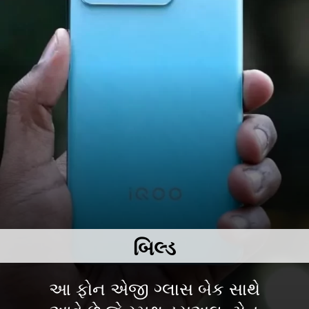
બિલ્ડ
આ ફોન એજી ગ્લાસ બેક સાથે