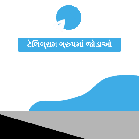
ટેલિગ્રામ ગ્રુપમાં જોડાઓ