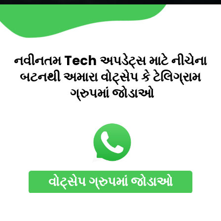
નવીનતમ Tech અપડેટ્સ માટે નીચેના
બટનથી અમારા વોટ્સેપ કે ટેલિગ્રામ
ગ્રુપમાં જોડાઓ
વોટ્સેપ ગ્રુપમાં જોડાઓ