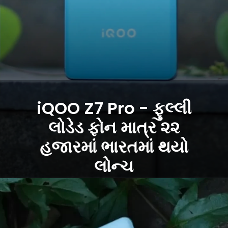
iQOO Z7 Pro - ફુલ્લી
લોડેડ ફોન માત્ર ૨૨
હજારમાં ભારતમાં થયો
લોન્ચ