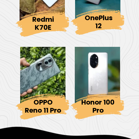
OnePlus
Redmi
12
K70E
OPPO
Honor 100
Reno 11 Pro
Pro