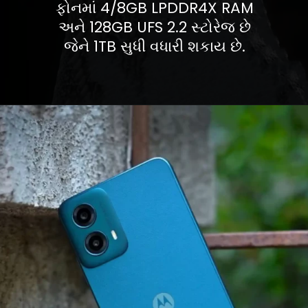
ફોનમાં 4/8GB LPDDR4X RAM
અને 128GB UFS 2.2 સ્ટોરેજ છે
જેને 1TB સુધી વધારી શકાય છે.