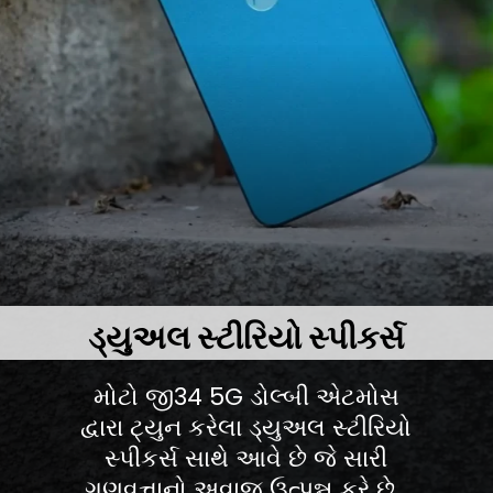
ડ્યુઅલ સ્ટીરિયો સ્પીકર્સ
મોટો જી34 5G ડોલ્બી એટમોસ
દ્વારા ટ્યુન કરેલા ડ્યુઅલ સ્ટીરિયો
સ્પીકર્સ સાથે આવે છે જે સારી
ગુણવત્તાનો અવાજ ઉત્પન્ન કરે છે.