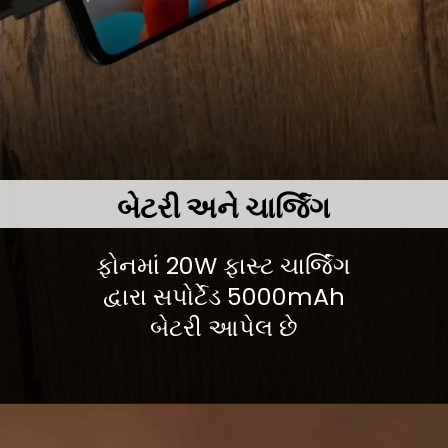
બેટરી અને ચાર્જિંગ
ફોનમાં 20W ફાસ્ટ ચાર્જિંગ
દ્વારા સપોર્ટેડ 5000mAh
બેટરી આપેલ છે