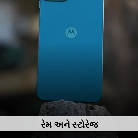
રેમ
અને સ્ટોરેજ