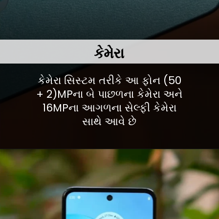
કેમેરા
કેમેરા સિસ્ટમ તરીકે આ ફોન (50
+ 2)MPના બે પાછળના કેમેરા અને
16MPના આગળના સેલ્ફી કેમેરા
સાથે આવે છે