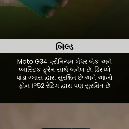
બિલ્ડ
Moto G34 પ્રીમિયમ લેધર બેક અને
પ્લાસ્ટિક ફ્રેમ સાથે બનેલ છે. ડિસ્પ્લે
પાંડા ગ્લાસ દ્વારા સુરક્ષિત છે અને આખો
ફોન IP52 રેટિંગ દ્વારા પણ સુરક્ષિત છે