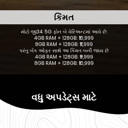
કિંમત
મોટો જી34 5G ફોન બે વેરિઅન્ટમાં આવે છે:
4GB RAM + 128GB: ₹10,999
8GB RAM + 128GB: ₹11,999
પરંતુ બેંક ઓફર સાથે આ કિંમત બની જાય છે
4GB RAM + 128GB: ₹9,999
8GB RAM + 128GB: ₹10,999
વધુ અપડેટ્સ માટે