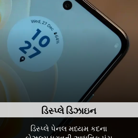
ડિસ્પ્લે ડિઝાઇન
ડિસ્પ્લે પેનલ મધ્યમ કદના