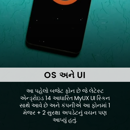
OS
અને
UI
આ પહેલો બજેટ ફોન છે જે લેટેસ્ટ
એન્ડ્રોઇડ 14 આધારિત MyUX UI સ્કિન
સાથે આવે છે અને કંપનીએ આ ફોનમાં 1
મેજર + 2 સુરક્ષા અપડેટનું વચન પણ
આપ્યું હતું.