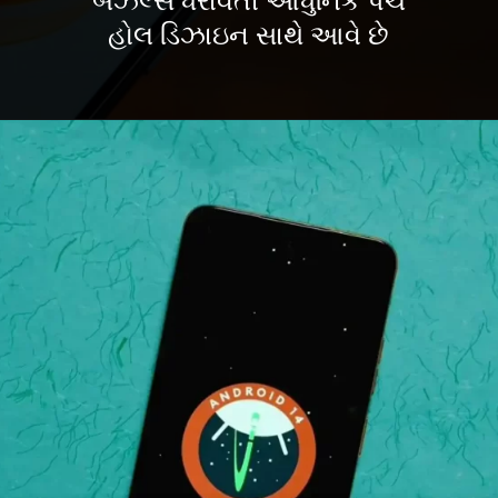
બેઝલ્સ ધરાવતી આધુનિક પંચ
હોલ ડિઝાઇન સાથે આવે છે