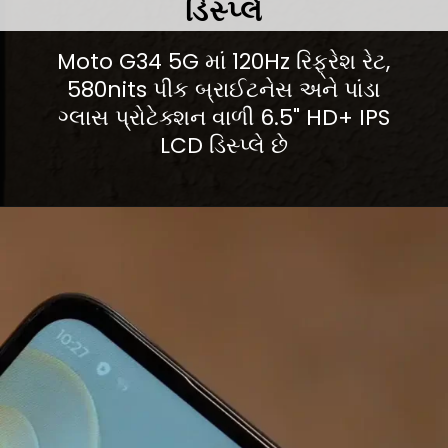
ડિસ્પ્લે
Moto G34 5G માં 120Hz રિફ્રેશ રેટ,
580nits પીક બ્રાઈટનેસ અને પાંડા
ગ્લાસ પ્રોટેક્શન વાળી 6.5" HD+ IPS
LCD ડિસ્પ્લે છે