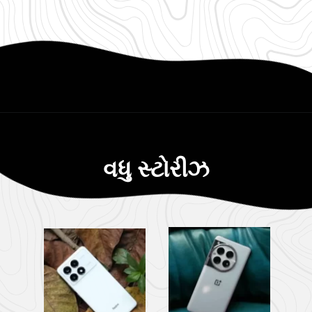
વધુ સ્ટોરીઝ