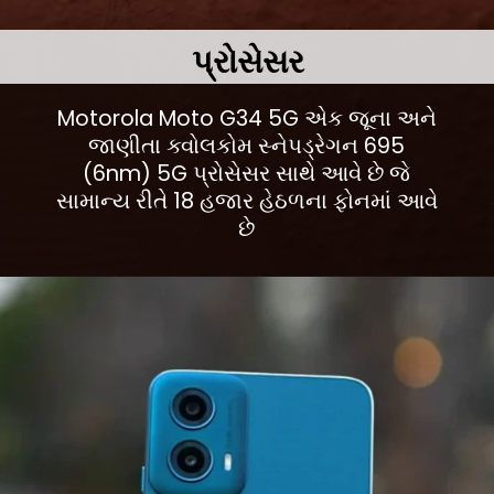
પ્રોસેસર
Motorola Moto G34 5G એક જૂના અને
જાણીતા ક્વોલકોમ સ્નેપડ્રેગન 695
(6nm) 5G પ્રોસેસર સાથે આવે છે જે
સામાન્ય રીતે 18 હજાર હેઠળના ફોનમાં આવે
છે