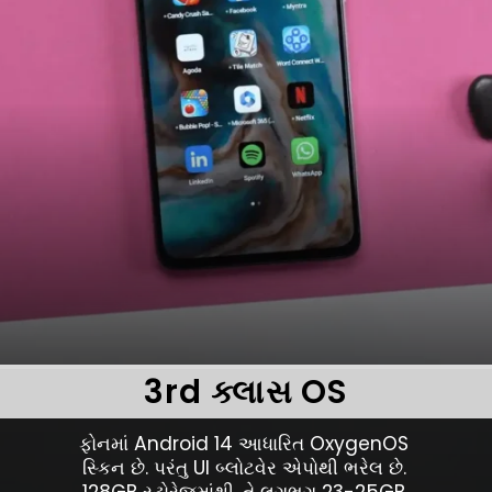
3rd ક્લાસ OS
ફોનમાં Android 14 આધારિત OxygenOS
સ્કિન છે. પરંતુ UI બ્લોટવેર એપોથી ભરેલ છે.
128GB સ્ટોરેજમાંથી, તે લગભગ 23-25GB