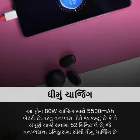
ધીમું ચાર્જિંગ
આ ફોન 80W ચાર્જિંગ સાથે 5500mAh
બેટરી છે. પરંતુ વનપ્લસ પોતે જ કહ્યું છે કે તે
સંપૂર્ણ ચાર્જ થવામાં 52 મિનિટ લે છે, જે
વનપ્લસના ઇતિહાસમાં સૌથી ધીમું ચાર્જિંગ છે