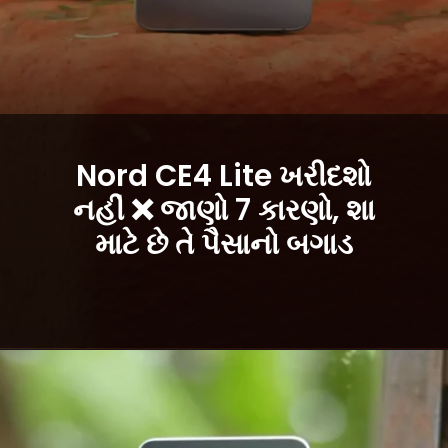
Nord CE4 Lite ખરીદશો
નહીં ❌ જાણો 7 કારણો, શા
માટે
છે
તે પૈસાનો બગાડ