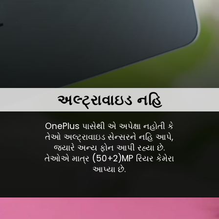
અલ્ટ્રાવાઇડ નહિ
OnePlus પાસેથી એ અપેક્ષા નહોતી કે
તેઓ અલ્ટ્રાવાઇડ સેન્સરને નહિ આપે,
જ્યારે અન્ય ફોન આપી રહ્યા છે.
તેઓએ માત્ર (50+2)MP રિયર કેમેરા
આપ્યા છે.