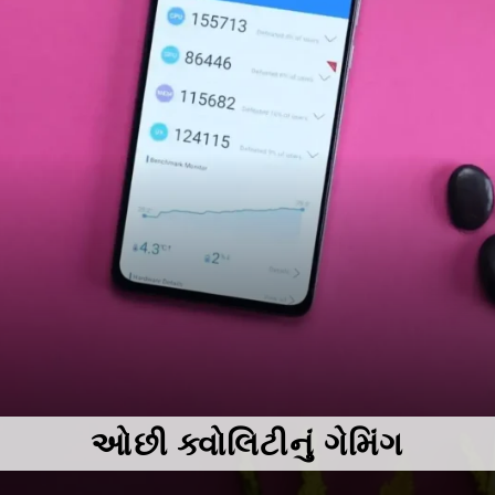
ઓછી ક્વોલિટીનું ગેમિંગ