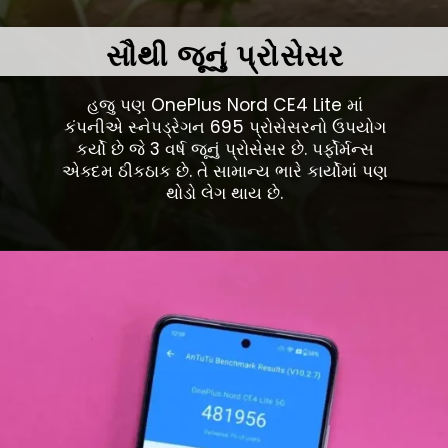
સૌથી જૂનું પ્રોસેસર
હજુ પણ OnePlus Nord CE4 Lite માં
કંપનીએ સ્નેપડ્રેગન 695 પ્રોસેસરનો ઉપયોગ
કર્યો છે જે 3 વર્ષ જૂનું પ્રોસેસર છે. પર્ફોર્મન્સ
એક્દમ ઠીકઠાક છે. તે સામાન્ય ભારે કાર્યોમાં પણ
થોડો લેગ થાય છે.