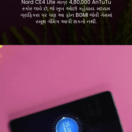
Nord CE4 Lite માત્ર 4,80,000 AnTuTu
સ્કોર લાવે છે, જે ખુબ ઓછો કહેવાય. મધ્યમ
ગ્રાફિક્સ પર પણ આ ફોન BGMI જેવી ગેમમાં
સ્મૂથ ગેમિંગ આપી શકતો નથી.