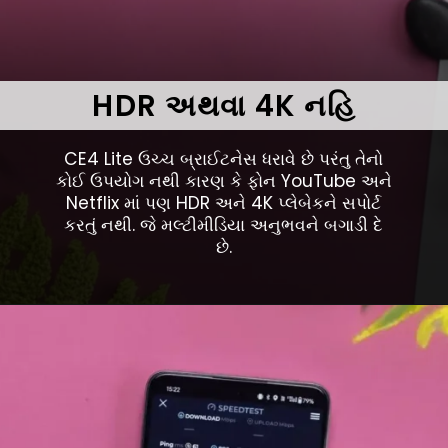
HDR અથવા 4K નહિ
CE4 Lite ઉચ્ચ બ્રાઈટનેસ ધરાવે છે પરંતુ તેનો
કોઈ ઉપયોગ નથી કારણ કે ફોન YouTube અને
Netflix માં પણ HDR અને 4K પ્લેબેકને સપોર્ટ
કરતું નથી. જે મલ્ટીમીડિયા અનુભવને બગાડી દે
છે.