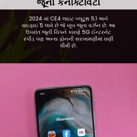
જૂની કનેક્ટિવિટી
2024 માં CE4 લાઇટ બ્લૂટૂથ 5.1 અને
વાઇફાઇ 5 લાવે છે જે ખૂબ જૂના વર્ઝન છે. આ
ઉપરાંત જૂની ચિપને કારણે 5G ઈન્ટરનેટ
સ્પીડ પણ અન્ય ફોનની સરખામણીમાં ઘણી
ધીમી છે.