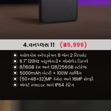
4.વનપ્લસ 11
(₹45,999)
ક્વોલકોમ સ્નેપડ્રેગન 8 જેન 2 ચિપસેટ
6.7" 120Hz ક્યુએચડી+ એમોલેડ ડિસ્પ્લે
8/16GB રેમ અને 128/256GB સ્ટોરેજ
5000mAh બેટરી + 100W ચાર્જિંગ
(50+48+32)MP કેમેરા અને 16MP સેલ્ફી
એલર્ટ સ્લાઇડર અને IP64 રેટિંગ