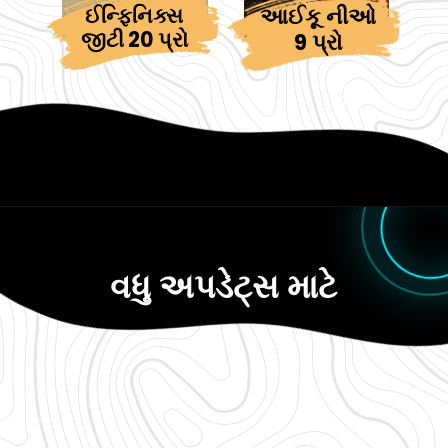
ઈન્ફિનિક્સ
આઈકૂ નીઓ
જીટી 20 પ્રો
9 પ્રો
વધુ અપડેટ્સ માટે