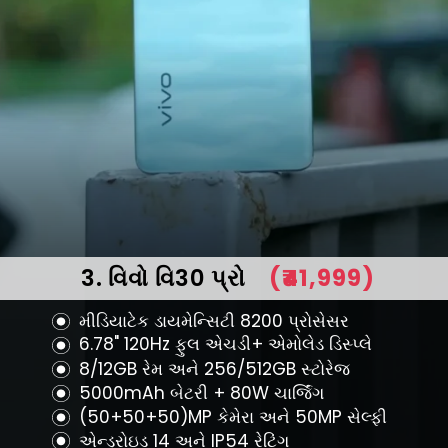
3. વિવો વિ30 પ્રો
(₹41,999)
મીડિયાટેક ડાયમેન્સિટી 8200 પ્રોસેસર
6.78" 120Hz ફુલ એચડી+ એમોલેડ ડિસ્પ્લે
8/12GB રેમ અને 256/512GB સ્ટોરેજ
5000mAh બેટરી + 80W ચાર્જિંગ
(50+50+50)MP કેમેરા અને 50MP સેલ્ફી
એન્ડ્રોઇડ 14 અને IP54 રેટિંગ