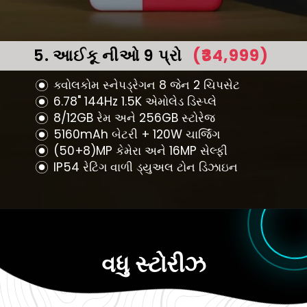
5. આઈકૂ નીઓ 9 પ્રો
(₹34,999)
ક્વોલકોમ સ્નેપડ્રેગન 8 જેન 2 ચિપસેટ
6.78" 144Hz 1.5K એમોલેડ ડિસ્પ્લે
8/12GB રેમ અને 256GB સ્ટોરેજ
5160mAh બેટરી + 120W ચાર્જિંગ
(50+8)MP કેમેરા અને 16MP સેલ્ફી
IP54 રેટિંગ વાળી ડ્યુઅલ ટોન ડિઝાઇન
વધુ સ્ટોરીઝ