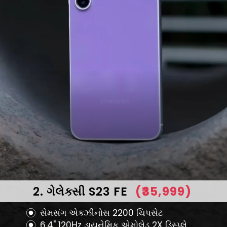
2. ગેલેક્સી S23 FE
(₹35,999)
સેમસંગ એક્ઝીનોસ 2200 ચિપસેટ
6.4" 120Hz ડાયનેમિક એમોલેડ 2X ડિસ્પ્લે