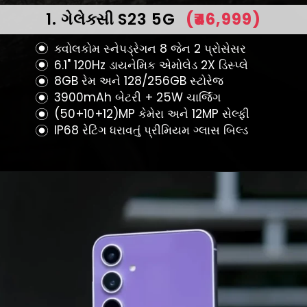
1. ગેલેક્સી S23 5G
(₹46,999)
ક્વોલકોમ સ્નેપડ્રેગન 8 જેન 2 પ્રોસેસર
6.1" 120Hz ડાયનેમિક એમોલેડ 2X ડિસ્પ્લે
8GB રેમ અને 128/256GB સ્ટોરેજ
3900mAh બેટરી + 25W ચાર્જિંગ
(50+10+12)MP કેમેરા અને 12MP સેલ્ફી
IP68 રેટિંગ ધરાવતું પ્રીમિયમ ગ્લાસ બિલ્ડ