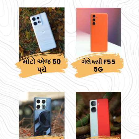
મોટો એજ 50
ગેલેક્સી F55
પ્રો
5G