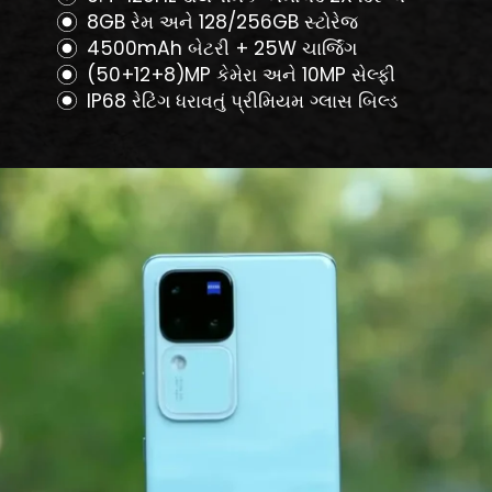
8GB રેમ અને 128/256GB સ્ટોરેજ
4500mAh બેટરી + 25W ચાર્જિંગ
(50+12+8)MP કેમેરા અને 10MP સેલ્ફી
IP68 રેટિંગ ધરાવતું પ્રીમિયમ ગ્લાસ બિલ્ડ