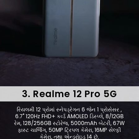
3. Realme 12 Pro 5G
રિયલમી 12 પ્રોમાં સ્નેપડ્રેગન 6 જેન 1 પ્રોસેસર ,
6.7" 120Hz FHD+ કર્વ્ડ AMOLED ડિસ્પ્લે, 8/12GB
રેમ, 128/256GB સ્ટોરેજ, 5000mAh બેટરી, 67W
ફાસ્ટ ચાર્જિંગ, 50MP ટ્રિપલ કેમેરા, 16MP સેલ્ફી
કેમેરા, તથા એન્ડ્રોઇડ 14 છે.