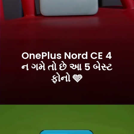
OnePlus Nord CE 4
ન ગમે તો છે આ 5 બેસ્ટ
ફોનો 🩵