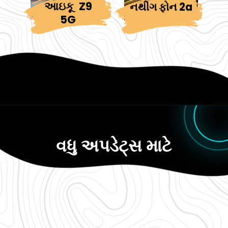
આઇકૂ
Z9
નથીંગ ફોન 2a
5G
વધુ અપડેટ્સ માટે