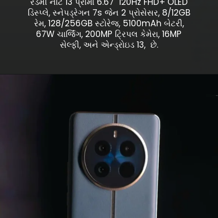
રેડમી નોટ 13 પ્રોમાં 6.67" 120Hz FHD+ OLED
ડિસ્પ્લે, સ્નેપડ્રેગન 7s જેન 2 પ્રોસેસર, 8/12GB
રેમ, 128/256GB સ્ટોરેજ, 5100mAh બેટરી,
67W ચાર્જિંગ, 200MP ટ્રિપલ કેમેરા, 16MP
સેલ્ફી, અને એન્ડ્રોઇડ 13, છે.