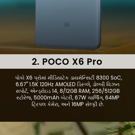
2. POCO X6 Pro
પોકો X6 પ્રોમાં મીડિયાટેક ડાયમેન્સિટી 8300 SoC,
6.67" 1.5K 120Hz AMOLED ડિસ્પ્લે, ડોલ્બી વિઝન
સપોર્ટ, એન્ડ્રોઇડ 14, 8/12GB RAM, 256/512GB
સ્ટોરેજ, 5000mAh બેટરી, 67W ચાર્જિંગ, 64MP
ટ્રિપલ કેમેરા, અને 16MP સેલ્ફી છે.