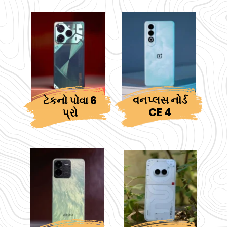
વનપ્લસ નોર્ડ
ટેકનો પોવા 6
CE 4
પ્રો