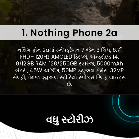
1. Nothing Phone 2a
નથિંગ ફોન 2aમાં સ્નેપડ્રેગન 7 જેન 3 ચિપ, 6.7"
FHD+ 120Hz AMOLED ડિસ્પ્લે, એન્ડ્રોઇડ 14,
8/12GB RAM, 128/256GB સ્ટોરેજ, 5000mAh
બેટરી, 45W ચાર્જિંગ, 50MP ડ્યુઅલ કેમેરા, 32MP
સેલ્ફી, તેમજ ડ્યુઅલ સ્ટીરિયો સ્પીકર્સ ગ્લિફ લાઈટ્સ
છે.
વધુ સ્ટોરીઝ