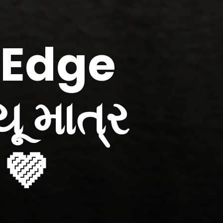
 Edge
ૂ માત્ર
 💜