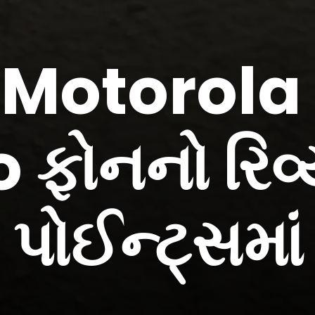
 Motorola
 ફોનનો રિવ્ય
 પોઈન્ટ્સમાં