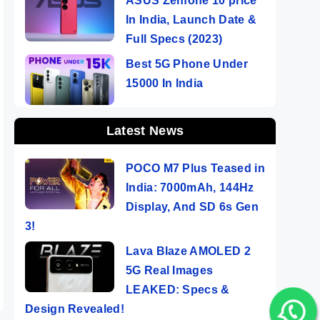
ASUS Zenfone 10 price
In India, Launch Date &
Full Specs (2023)
Best 5G Phone Under
15000 In India
Latest News
POCO M7 Plus Teased in
on
India: 7000mAh, 144Hz
 5G
Display, And SD 6s Gen
ચ
3!
ers
Lava Blaze AMOLED 2
5G Real Images
LEAKED: Specs &
Design Revealed!