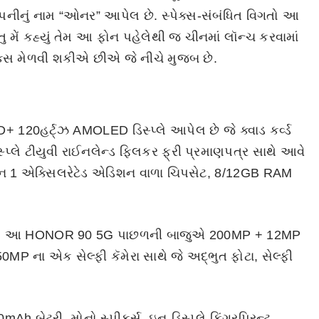
કંપનીનું નામ “ઓનર” આપેલ છે. સ્પેક્સ-સંબંધિત વિગતો આ
ુ મેં કહ્યું તેમ આ ફોન પહેલેથી જ ચીનમાં લૉન્ચ કરવામાં
ક્સ મેળવી શકીએ છીએ જે નીચે મુજબ છે.
+ 120હર્ટ્ઝ AMOLED ડિસ્પ્લે આપેલ છે જે ક્વાડ કર્વ્ડ
પ્લે ટીયુવી રાઈનલેન્ડ ફ્લિકર ફ્રી પ્રમાણપત્ર સાથે આવે
 જેન 1 એક્સિલરેટેડ એડિશન વાળા ચિપસેટ, 8/12GB RAM
ા છે. આ HONOR 90 5G પાછળની બાજુએ 200MP + 12MP
P ના એક સેલ્ફી કૅમેરા સાથે જે અદ્ભુત ફોટા, સેલ્ફી
 બેટરી, મોનો સ્પીકર્સ, ઇન-ડિસ્પ્લે ફિંગરપ્રિન્ટ