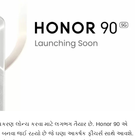
 ઉપકરણ લોન્ચ કરવા માટે લગભગ તૈયાર છે. Honor 90 એ
ટફોન બનવા જઈ રહ્યો છે જે ઘણા આકર્ષક ફીચર્સ સાથે આવશે.