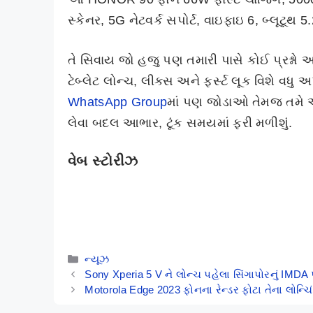
સ્કેનર, 5G નેટવર્ક સપોર્ટ, વાઇફાઇ 6, બ્લૂટૂથ
તે સિવાય જો હજુ પણ તમારી પાસે કોઈ પ્રશ્નો અ
ટેબ્લેટ લોન્ચ, લીક્સ અને ફર્સ્ટ લૂક વિશે વધુ
WhatsApp Group
માં પણ જોડાઓ તેમજ તમે
લેવા બદલ આભાર, ટૂંક સમયમાં ફરી મળીશું.
વેબ સ્ટોરીઝ
HONOR 90 –
Vivo V29e –
200MP કેમેરા
50MP સેલ્ફી
અને ક્વાડ કર્વ્ડ
કેમેરા સાથેનો
By Mobile Clusters
By Mobile Clusters
ડિસ્પ્લે વાળો ફોન
માસ્ટરપીસ ફોન
Categories
ન્યૂઝ
Sony Xperia 5 V ને લોન્ચ પહેલા સિંગાપોરનું IMDA 
Motorola Edge 2023 ફોનના રેન્ડર ફોટા તેના લોન્ચ