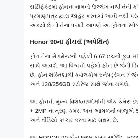
સર્ટિફિકેટમાં ફોનના નામનો ઉલ્લેખ નથી તેની 
પ્રમાણપત્ર દ્વારા જાહેર કરવામાં આવી નથી પરંત
આવ્યો છે તો તેના પરથી આપણે આ ફોનના સ્પે
Honor 90ના ફીચર્સ (અપેક્ષિત)
ફોન તેના સેગમેન્ટની પહેલી 6.67 ઇંચની ફુલ HD
સાથે આવશે. આ વિશ્વનો પહેલો ફોન છે જેની ડિસ્
છે. ફોન શક્તિશાળી ક્વોલકોમ સ્નેપડ્રેગન 7
અને 128/256GB સ્ટોરેજ સાથે જોવા મળશે.
આ ફોનની મુખ્ય વિશેષતાઓમાંની એક કેમેર
+ 2MP ના ત્રણ કૅમેરા અને આગળની બાજુએ 50M
અને વીડિયો કૅપ્ચર કરવા માટે સક્ષમ છે.
આ HONOR 90 ફોન 66W ફાસ્ટ ચાર્જિંગ, 5000mAh