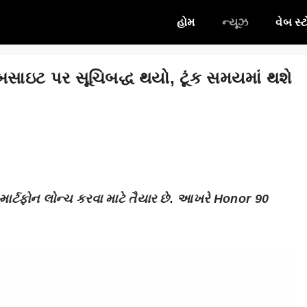
હોમ
ન્યૂઝ
વેબ સ્
સાઇટ પર સૂચિબદ્ધ થયો, ટૂંક સમયમાં થશે
્માર્ટફોન લોન્ચ કરવા માટે તૈયાર છે. આખરે Honor 90