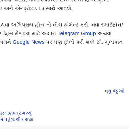
 5.2 અને એન્ડ્રોઇડ 13 સાથે આવશે.
થવા અભિપ્રાય હોય તો નીચે કોમેન્ટ કરો. નવા સ્માર્ટફોન/
 અપડેટ્સ મેળવવા માટે અમારા
Telegram Group
અથવા
 અમને
Google News
પર પણ ફોલો કરી શકો છો. મુલાકાત
Realme 11 5G
OnePlus Nord
Tecno Cam
ભારતમાં 108MP
CE 3 – સારો
20 Premier
કેમેરા સાથે થયો
સંતુલિત ફોન માત્ર
ભારતમાં લૉન્
વધુ જુઓ
By Mobile Clusters
By Mobile Clusters
By Mobile Clust
લોન્ચ
30 હજારમાં થયો
થયો – જાણો તેના
લોન્ચ
મુખ્ય ફીચર્સ
પ્રમાણપત્ર મળ્યું
િંગ પહેલા લીક થયા