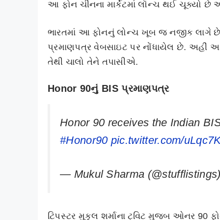
આ ફોન ચીનના માર્કેટમાં લૉન્ચ થઈ ચૂક્યો છે 
ભારતમાં આ ફોનનું લોન્ચ ખૂબ જ નજીક લાગે 
પ્રમાણપત્ર વેબસાઇટ પર નોંધાયેલ છે. અહીં અમા
તેથી ચાલો તેને તપાસીએ.
Honor 90નું BIS પ્રમાણપત્ર
Honor 90 receives the Indian BIS 
#Honor90
pic.twitter.com/uLqc
— Mukul Sharma (@stufflistings
ટિપસ્ટર મુકુલ શર્માના ટ્વિટ મુજબ ઓનર 90 