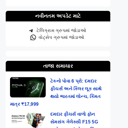
નવીનતમ અપડેટ માટે
ટેલિગ્રામ ગ્રુપમાં જોડાઓ
વોટ્સેપ ગ્રુપમાં જોડાઓ
તાજા સમાચાર
ટેકનો પોવા 6 પ્રો: દમદાર
ફીચર્સ અને કિલર લૂક સાથે
થયો ભારતમાં લોન્ચ, કિંમત
માત્ર ₹17,999
દમદાર ફીચર્સ વાળો ફૉન
સેમસંગ ગેલેક્સી F15 5G