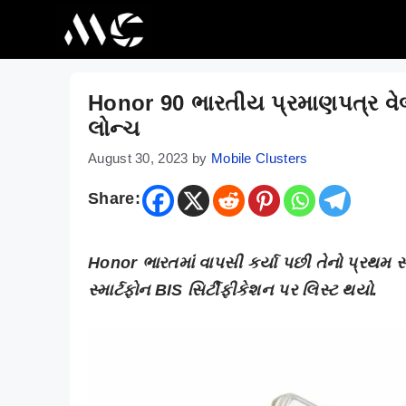
Skip
to
content
Honor 90 ભારતીય પ્રમાણપત્ર વેબ
લોન્ચ
August 30, 2023
by
Mobile Clusters
Share:
Honor ભારતમાં વાપસી કર્યા પછી તેનો પ્રથમ સ
સ્માર્ટફોન BIS સિર્ટીફીકેશન પર લિસ્ટ થયો.