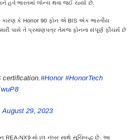
અને હવે ભારતમાં લોન્ચ થવા જઈ રહ્યો છે.
છે કારણ કે Honor 90 ફોન એ BIS એક ભારતીય
રી પાસે તે પ્રમાણપત્ર તેમજ ફોનના સંપૂર્ણ ફીચર્સ છે
certification.
#Honor
#HonorTech
7KwuP8
)
August 29, 2023
ફોન REA-NX9 મોડલ નંબર સાથે સૂચિબદ્ધ છે. આ